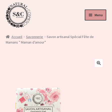
Menu
ir
u
Accueil
Savonnerie
Savon artisanal Spécial Fête de
nt
Mamans ” Maman d’amour”
ir
u
ir
nt
🔍
u
nt