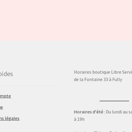
Horaires boutique Libre Servi
pides
de la Fontaine 33 à Fully
ompte
ue
Horaires d'été
: Du lundi au 
ns légales
à 19h