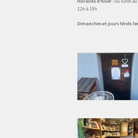
Horaires d'hiver
: Du lundi a
12h à 19h
Dimanches et jours fériés f