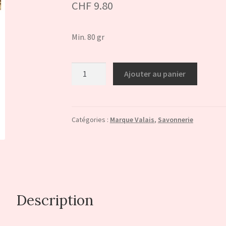
CHF
9.80
Min. 80 gr
quantité
Ajouter au panier
de
Savon
artisanal
"Bella
Catégories :
Marque Valais
,
Savonnerie
Italia"
CERTIFIE
MARQUE
VALAIS
Description