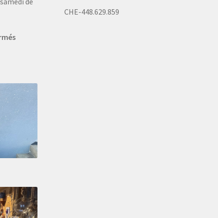
u samedi de
CHE-448.629.859
ermés