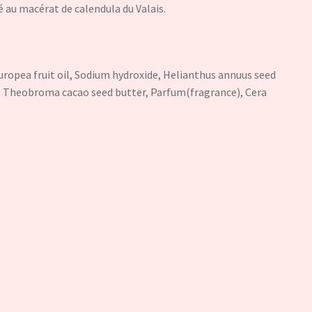
sé au macérat de calendula du Valais.
uropea fruit oil, Sodium hydroxide, Helianthus annuus seed
r, Theobroma cacao seed butter, Parfum(fragrance), Cera