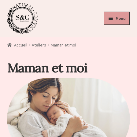
Menu
ir
u
Accueil
Ateliers
Maman et moi
nt
ir
Maman et moi
u
nt