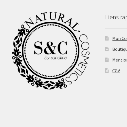
Liens ra
Mon C
Boutiq
Mentio
CGV