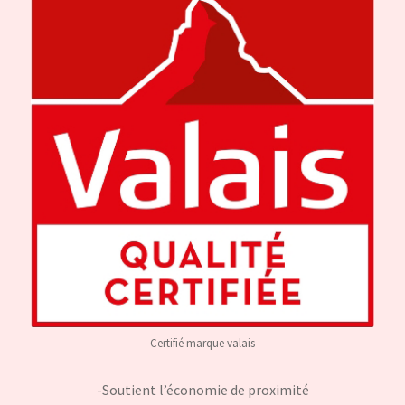
Certifié marque valais
-Soutient l’économie de proximité