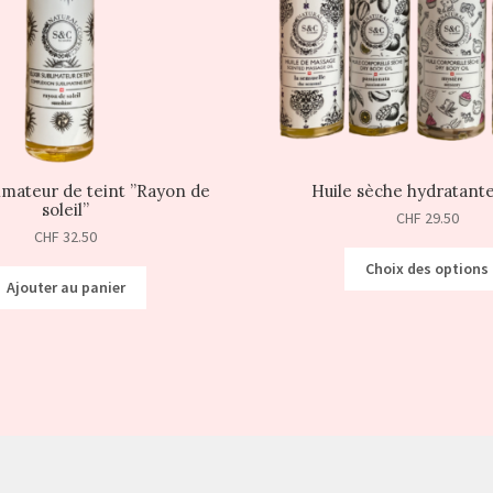
limateur de teint ”Rayon de
Huile sèche hydratant
soleil”
CHF
29.50
CHF
32.50
Choix des options
Ajouter au panier