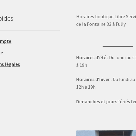
Horaires boutique Libre Servi
pides
de la Fontaine 33 à Fully
ompte
ue
Horaires d'été
: Du lundi au 
ns légales
à 19h
Horaires d'hiver
: Du lundi a
12h à 19h
Dimanches et jours fériés f