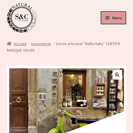
Menu
ir
u
Accueil
Savonnerie
Savon artisanal “Bella Italia” CERTIFIE
nt
MARQUE VALAIS
ir
u
ir
nt
🔍
u
nt