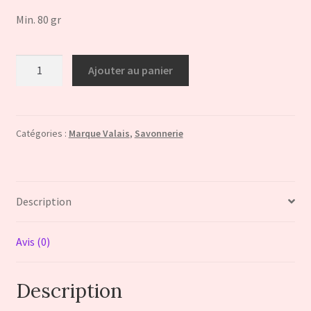
Min. 80 gr
quantité
Ajouter au panier
de
Savon
artisanal
"Bella
Catégories :
Marque Valais
,
Savonnerie
Italia"
CERTIFIE
MARQUE
Description
VALAIS
Avis (0)
Description