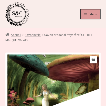
Menu
ir
u
Accueil
Savonnerie
Savon artisanal “Mystère”CERTIFIE
nt
MARQUE VALAIS
ir
u
ir
nt
🔍
u
nt