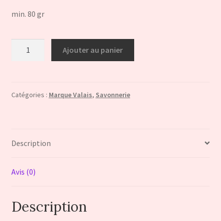
min. 80 gr
quantité
Ajouter au panier
de
Savon
artisanal
"Mystère"CERTIFIE
Catégories :
Marque Valais
,
Savonnerie
MARQUE
VALAIS
Description
Avis (0)
Description