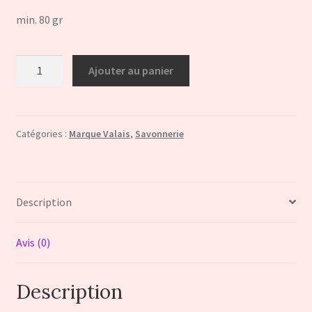
min. 80 gr
quantité
Ajouter au panier
de
Savon
artisanal
"Mystère"CERTIFIE
Catégories :
Marque Valais
,
Savonnerie
MARQUE
VALAIS
Description
Avis (0)
Description