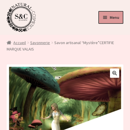
Menu
ir
u
Accueil
Savonnerie
Savon artisanal “Mystère”CERTIFIE
nt
MARQUE VALAIS
ir
u
ir
nt
🔍
u
nt