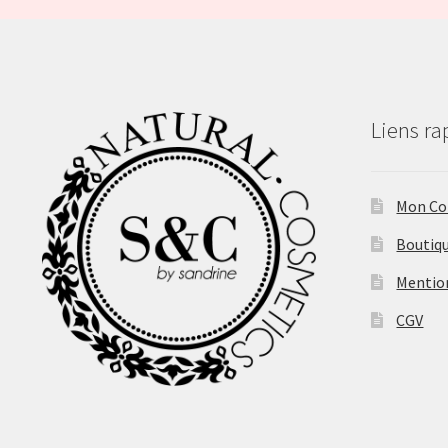
Liens ra
Mon C
Boutiq
Mentio
CGV