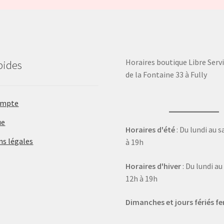
Horaires boutique Libre Servi
pides
de la Fontaine 33 à Fully
ompte
ue
Horaires d'été
: Du lundi au 
ns légales
à 19h
Horaires d'hiver
: Du lundi a
12h à 19h
Dimanches et jours fériés f