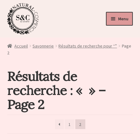
Menu
ir
u
Accueil
Savonnerie
Résultats de recherche pour “”
Page
nt
2
Résultats de
recherche : « » –
Page 2
1
2