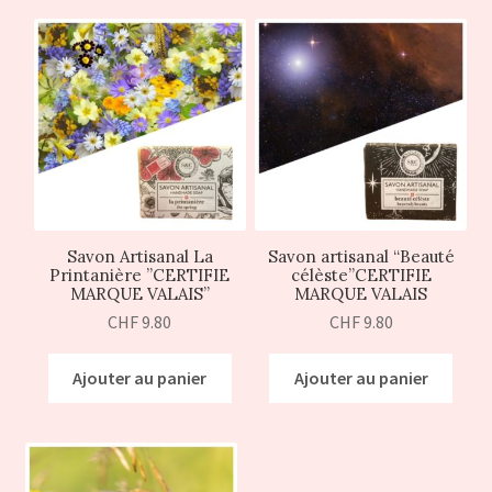
ir
u
ir
nt
u
nt
Savon Artisanal La
Savon artisanal “Beauté
Printanière ”CERTIFIE
célèste”CERTIFIE
MARQUE VALAIS”
MARQUE VALAIS
CHF
9.80
CHF
9.80
Ajouter au panier
Ajouter au panier