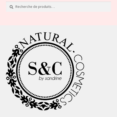
Recherche
Recherche
pour :