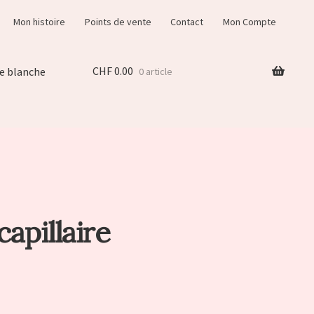
Mon histoire
Points de vente
Contact
Mon Compte
CHF
0.00
e blanche
0 article
apillaire