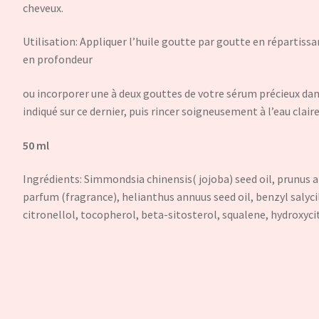
cheveux.
Utilisation: Appliquer l’huile goutte par goutte en répartiss
en profondeur
ou incorporer une à deux gouttes de votre sérum précieux dan
indiqué sur ce dernier, puis rincer soigneusement à l’eau claire
50 ml
Ingrédients: Simmondsia chinensis( jojoba) seed oil, prunus a
parfum (fragrance), helianthus annuus seed oil, benzyl salyc
citronellol, tocopherol, beta-sitosterol, squalene, hydroxyci