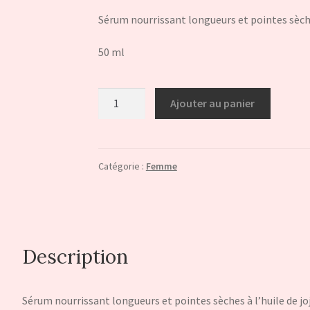
Sérum nourrissant longueurs et pointes sèches
50 ml
quantité
Ajouter au panier
de
Sérum
précieux
capillaire
Catégorie :
Femme
Description
Sérum nourrissant longueurs et pointes sèches à l’huile de joj