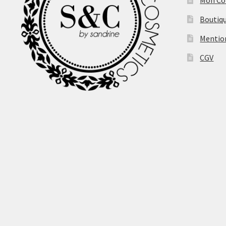
Boutiq
Mentio
CGV