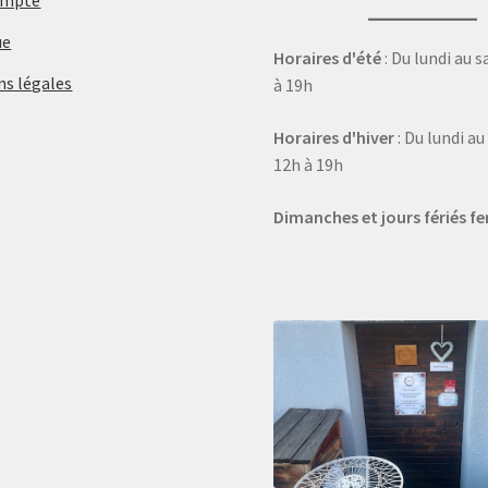
ue
Horaires d'été
: Du lundi au 
ns légales
à 19h
Horaires d'hiver
: Du lundi a
12h à 19h
Dimanches et jours fériés f