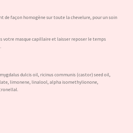
ant de façon homogène sur toute la chevelure, pour un soin
s votre masque capillaire et laisser reposer le temps
.
mygdalus dulcis oil, ricinus communis (castor) seed oil,
ilate, limonene, linalool, alpha isomethylionone,
tronellal.