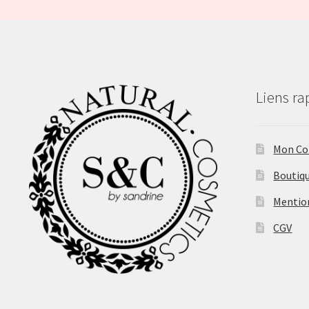
Liens ra
Mon C
Boutiq
Mentio
CGV