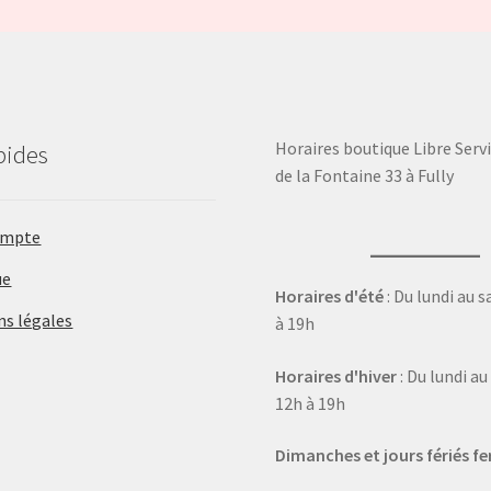
Horaires boutique Libre Servi
pides
de la Fontaine 33 à Fully
ompte
ue
Horaires d'été
: Du lundi au 
ns légales
à 19h
Horaires d'hiver
: Du lundi a
12h à 19h
Dimanches et jours fériés f