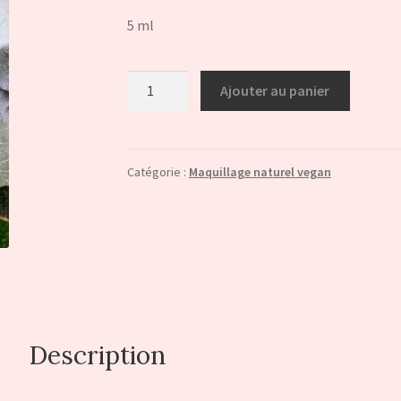
5 ml
quantité
Ajouter au panier
de
Primer
lèvres
Catégorie :
Maquillage naturel vegan
Description