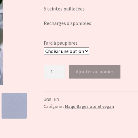
5 teintes pailletées
Recharges disponibles
Fard à paupières
quantité
Ajouter au panier
de
Fard
à
paupières
UGS :
ND
Catégorie :
Maquillage naturel vegan