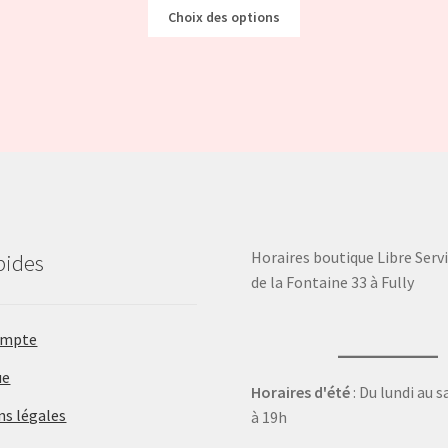
Choix des options
Horaires boutique Libre Servi
pides
de la Fontaine 33 à Fully
ompte
ue
Horaires d'été
: Du lundi au 
ns légales
à 19h