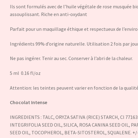
Ils sont formulés avec de l’huile végétale de rose musquée 
assouplissant. Riche en anti-oxydant
Parfait pour un maquillage éthique et respectueux de l’envi
Ingrédients 99% d’origine naturelle. Utilisation 2 fois par jour
Ne pas ingérer. Tenir au sec. Conserver à l’abri de la chaleur.
5 ml 0.16 fl/oz
Attention: les teintes peuvent varier en fonction de la qualité
Chocolat Intense
INGREDIENTS : TALC, ORYZA SATIVA (RICE) STARCH, CI 771
INTEGRIFOLIA SEED OIL, SILICA, ROSA CANINA SEED OIL,
SEED OIL, TOCOPHEROL, BETA-SITOSTEROL, SQUALENE. +/- M