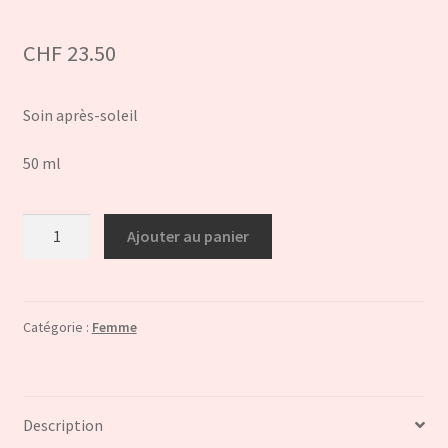
CHF
23.50
Soin après-soleil
50 ml
quantité
Ajouter au panier
de
Crème
après-
soleil
Catégorie :
Femme
Coeur
de
Thiaré
Description
(Monoï)