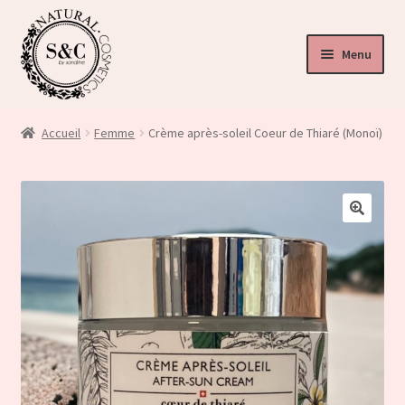
Menu
ir
u
Accueil
Femme
Crème après-soleil Coeur de Thiaré (Monoï)
nt
ir
u
ir
🔍
nt
u
nt