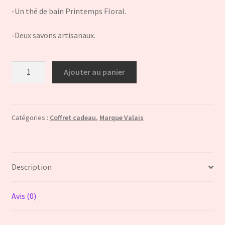
-Un thé de bain Printemps Floral.
-Deux savons artisanaux.
quantité
Ajouter au panier
de
Coffret
Valaisan
Catégories :
Coffret cadeau
,
Marque Valais
Description
Avis (0)