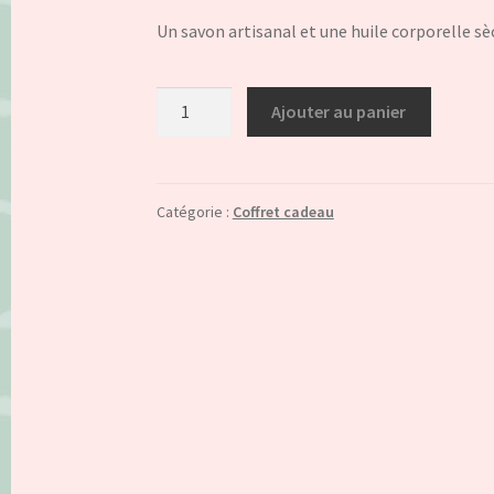
Un savon artisanal et une huile corporelle s
quantité
Ajouter au panier
de
Coffret
2
/
Catégorie :
Coffret cadeau
Maman
d'amour