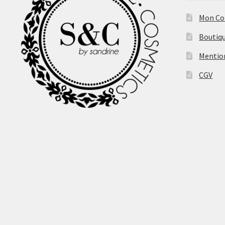
Mon C
Boutiq
Mentio
CGV