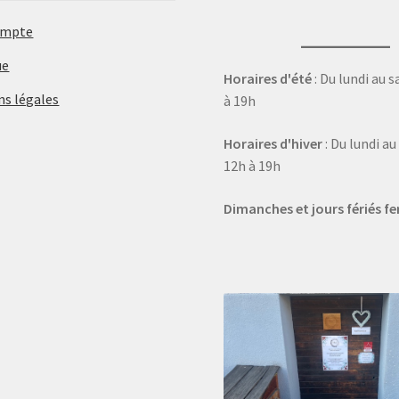
ompte
ue
Horaires d'été
: Du lundi au 
ns légales
à 19h
Horaires d'hiver
: Du lundi a
12h à 19h
Dimanches et jours fériés f