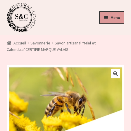
Menu
ir
u
Accueil
Savonnerie
Savon artisanal “Miel et
nt
Calendula”CERTIFIE MARQUE VALAIS
ir
u
ir
nt
🔍
u
nt