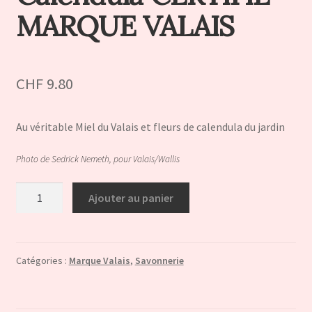
MARQUE VALAIS
CHF
9.80
Au véritable Miel du Valais et fleurs de calendula du jardin
Photo de Sedrick Nemeth, pour Valais/Wallis
quantité
Ajouter au panier
de
Savon
artisanal
"Miel
Catégories :
Marque Valais
,
Savonnerie
et
Calendula"CERTIFIE
MARQUE