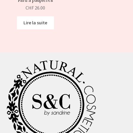
Fard à paupières
CHF
26.00
Lire la suite