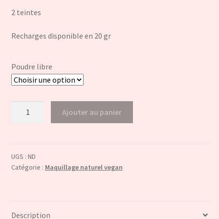
2 teintes
Recharges disponible en 20 gr
Poudre libre
quantité
Ajouter au panier
de
Poudre
libre
UGS :
ND
Catégorie :
Maquillage naturel vegan
Description