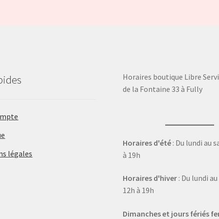
Horaires boutique Libre Servi
pides
de la Fontaine 33 à Fully
ompte
ue
Horaires d'été
: Du lundi au 
ns légales
à 19h
Horaires d'hiver
: Du lundi a
12h à 19h
Dimanches et jours fériés f