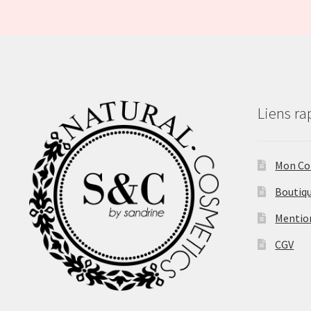
Liens ra
Mon C
Boutiq
Mentio
CGV