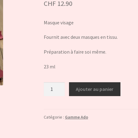
CHF
12.90
Masque visage
Fournit avec deux masques en tissu.
Préparation à faire soi même.
23 ml
quantité
Ajouter au panier
de
Masque
visage
Gamme
Catégorie :
Gamme Ado
ado
"Pimp