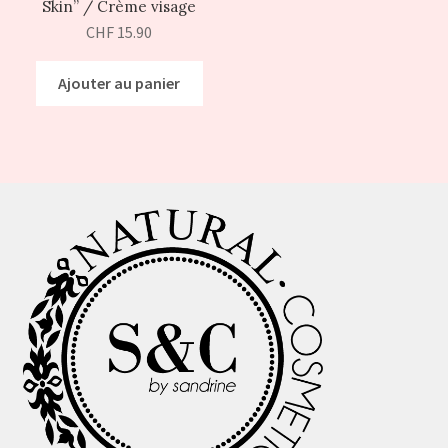
Skin” / Crème visage
CHF
15.90
Ajouter au panier