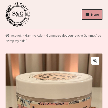
Menu
ir
u
Accueil
Gamme Ado
Gommage douceur sucré Gamme Ado
nt
“Pimp My skin”
ir
u
ir
nt
🔍
u
nt