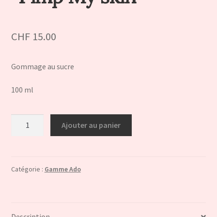
CHF
15.00
Gommage au sucre
100 ml
quantité
Ajouter au panier
de
Gommage
douceur
sucré
Catégorie :
Gamme Ado
Gamme
Ado
"Pimp
Description
My