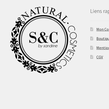
Liens ra
Mon C
Boutiq
Mentio
CGV