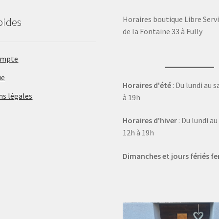
Horaires boutique Libre Servi
pides
de la Fontaine 33 à Fully
ompte
ue
Horaires d'été
: Du lundi au 
ns légales
à 19h
Horaires d'hiver
: Du lundi a
12h à 19h
Dimanches et jours fériés f