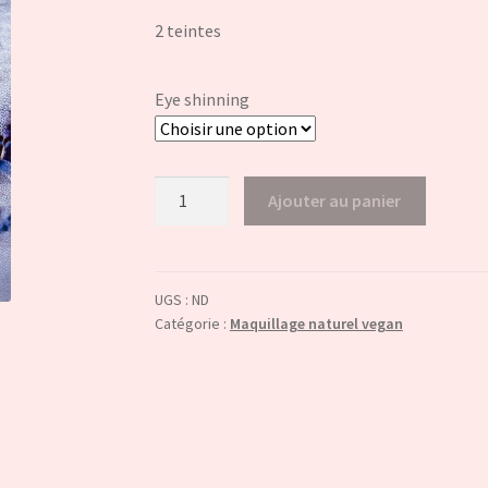
2 teintes
Eye shinning
quantité
Ajouter au panier
de
Eye
shinning
UGS :
ND
Catégorie :
Maquillage naturel vegan