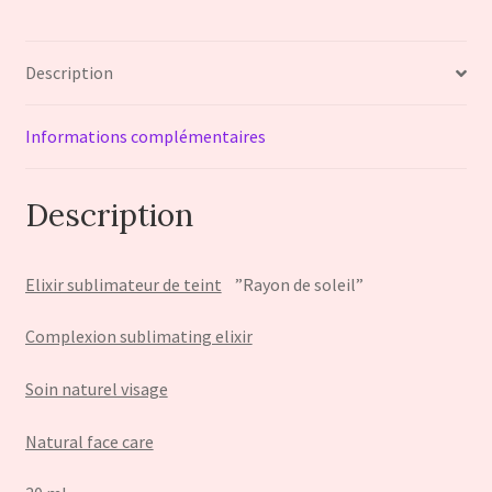
''Rayon
de
Description
soleil''
Informations complémentaires
Description
Elixir sublimateur de teint
”Rayon de soleil”
Complexion sublimating elixir
Soin naturel visage
Natural face care