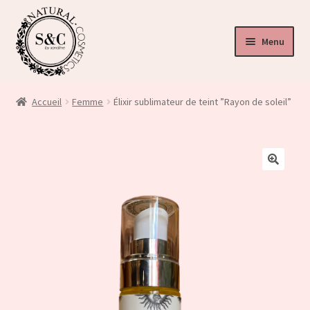
Menu
ir
u
Accueil
Femme
Élixir sublimateur de teint ”Rayon de soleil”
nt
ir
u
ir
🔍
nt
u
nt