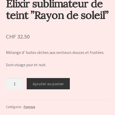
Élixir sublimateur de
teint ”Rayon de soleil”
CHF
32.50
Mélange d’ huiles sèches aux senteurs douces et fruitées.
Soin visage jour et nuit.
quantité
Ajouter au panier
de
Élixir
sublimateur
de
Catégorie :
Femme
teint