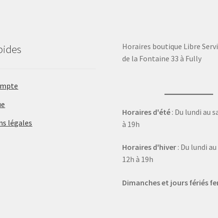
Horaires boutique Libre Servi
pides
de la Fontaine 33 à Fully
ompte
ue
Horaires d'été
: Du lundi au 
ns légales
à 19h
Horaires d'hiver
: Du lundi a
12h à 19h
Dimanches et jours fériés f