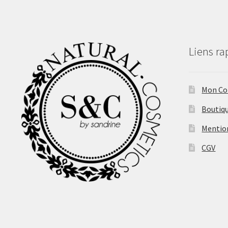
Liens ra
Mon C
Boutiq
Mentio
CGV