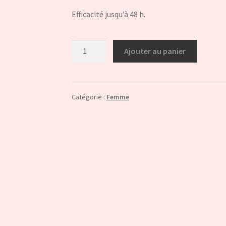
Efficacité jusqu’à 48 h.
quantité
Ajouter au panier
de
Déodorant
roll
on
Catégorie :
Femme
naturel
Femme