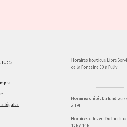
Horaires boutique Libre Servi
pides
de la Fontaine 33 à Fully
ompte
ue
Horaires d'été
: Du lundi au 
ns légales
à 19h
Horaires d'hiver
: Du lundi a
12h à 19h