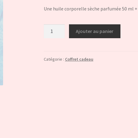
Une huile corporelle sèche parfumée 50 ml + 
quantité
Ajouter au panier
de
Coffret
4
/
Catégorie :
Coffret cadeau
Maman
d'amour