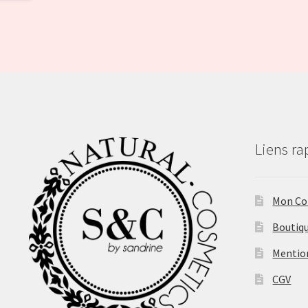
Liens ra
Mon C
Boutiq
Mentio
CGV