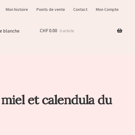
Mon histoire
Points de vente
Contact
Mon Compte
CHF
0.00
e blanche
0 article
miel et calendula du