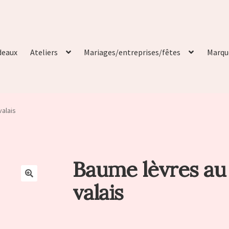
deaux
Ateliers
Mariages/entreprises/fêtes
Marqu
valais
Baume lèvres au 
valais
🔍