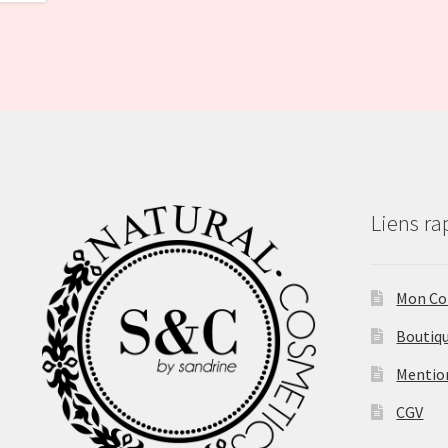
Liens ra
Mon C
Boutiq
Mentio
CGV