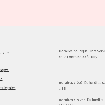
Horaires boutique Libre Servi
pides
de la Fontaine 33 à Fully
ompte
ue
Horaires d'été
: Du lundi au 
ns légales
à 19h
Horaires d'hiver
: Du lundi a