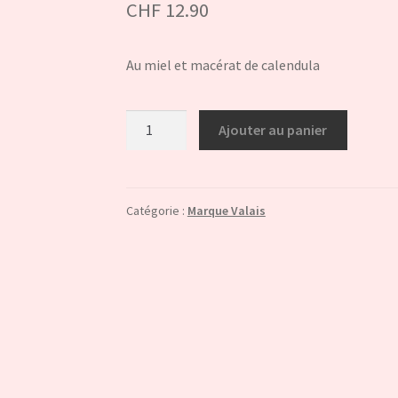
CHF
12.90
Au miel et macérat de calendula
quantité
Ajouter au panier
de
Baume
lèvres
au
Catégorie :
Marque Valais
miel
et
calendula
du
valais