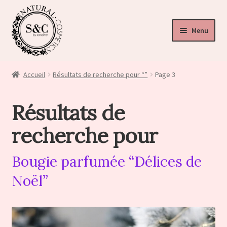
Menu
ir
u
Accueil
Résultats de recherche pour “”
Page 3
nt
ir
Résultats de
u
ir
recherche pour
nt
u
Bougie parfumée “Délices de
nt
Noël”