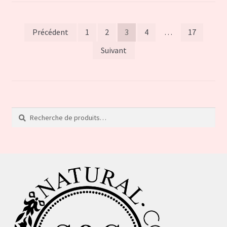
Navigation
Précédent
1
2
3
4
…
17
des
Suivant
articles
Recherche
Recherche
pour :