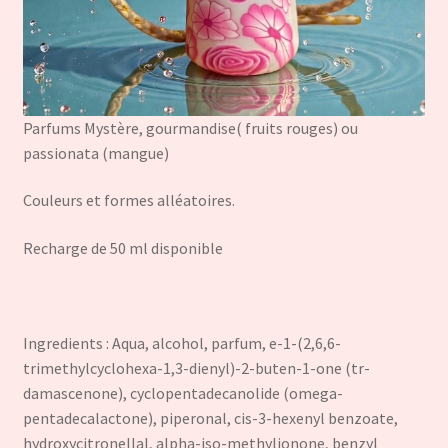
Parfums Mystère, gourmandise( fruits rouges) ou
passionata (mangue)
Couleurs et formes alléatoires.
Recharge de 50 ml disponible
Ingredients : Aqua, alcohol, parfum, e-1-(2,6,6-
trimethylcyclohexa-1,3-dienyl)-2-buten-1-one (tr-
damascenone), cyclopentadecanolide (omega-
pentadecalactone), piperonal, cis-3-hexenyl benzoate,
hydroxycitronellal, alpha-iso-methylionone, benzyl