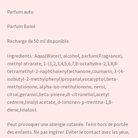
Parfum auto
Parfum Boisé
Recharge de 50 ml disponible.
Ingredients : Aqua(Water), alcohol, parfum(Fragrance),
methyl atrarate, 1-(1,2,3,4,5,6,7,8-octahydro-2,3,8,8-
tetramethyl-2-naphthalenyl)ethanone,coumarin, 3-(4-
isobutyl-2-methylphenyl)propanal,eucalyptol,beta-
methylionone, alpha-iso-methylionone, nerol,
citral,geraniol,beta-pinene,dl-citronellol,acetyl
cedrene,linalyl acetate, d-limonen-p-mentha-1,8-
diene,linalool.
Peut provoquer une allergie cutanée. Tenir hors de portée
des enfants. Ne pas ingérer. Eviter le contact avec les yeux.