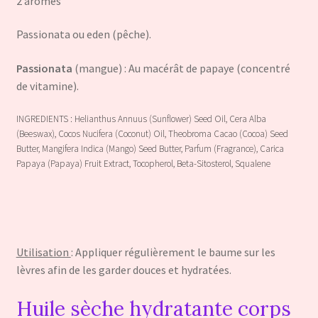
2 arômes
Passionata ou eden (pêche).
Passionata
(mangue) : Au macérât de papaye (concentré
de vitamine).
INGREDIENTS : Helianthus Annuus (Sunflower) Seed Oil, Cera Alba
(Beeswax), Cocos Nucifera (Coconut) Oil, Theobroma Cacao (Cocoa) Seed
Butter, Mangifera Indica (Mango) Seed Butter, Parfum (Fragrance), Carica
Papaya (Papaya) Fruit Extract, Tocopherol, Beta-Sitosterol, Squalene
Utilisation
: Appliquer régulièrement le baume sur les
lèvres afin de les garder douces et hydratées.
Huile sèche hydratante corps