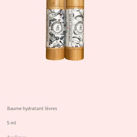
Baume hydratant lèvres
5 ml