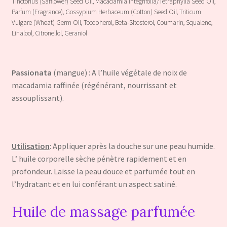
Tinctorius (Safflower) Seed Oil, Macadamia Integrifolia/Tetraphylla Seed Oil,
Parfum (Fragrance), Gossypium Herbaceum (Cotton) Seed Oil, Triticum
Vulgare (Wheat) Germ Oil, Tocopherol, Beta-Sitosterol, Coumarin, Squalene,
Linalool, Citronellol, Geraniol
Passionata
(mangue) : A l’huile végétale de noix de
macadamia raffinée (régénérant, nourrissant et
assouplissant).
Utilisation
: Appliquer après la douche sur une peau humide.
L’ huile corporelle sèche pénètre rapidement et en
profondeur. Laisse la peau douce et parfumée tout en
l’hydratant et en lui conférant un aspect satiné.
Huile de massage parfumée