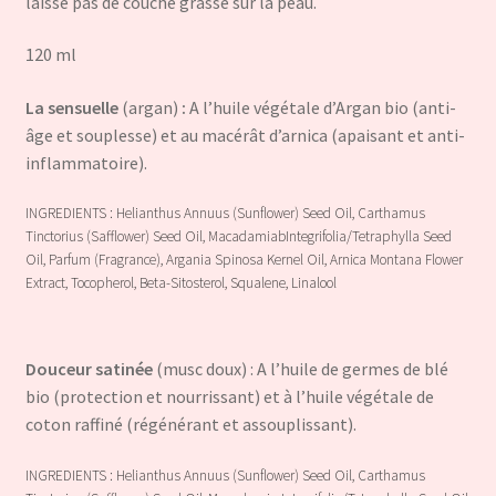
laisse pas de couche grasse sur la peau.
120 ml
La sensuelle
(argan)
:
A l’huile végétale d’Argan bio (anti-
âge et souplesse) et au macérât d’arnica (apaisant et anti-
inflammatoire).
INGREDIENTS : Helianthus Annuus (Sunflower) Seed Oil, Carthamus
Tinctorius (Safflower) Seed Oil, MacadamiabIntegrifolia/Tetraphylla Seed
Oil, Parfum (Fragrance), Argania Spinosa Kernel Oil, Arnica Montana Flower
Extract, Tocopherol, Beta-Sitosterol, Squalene, Linalool
Douceur satinée
(musc doux) : A l’huile de germes de blé
bio (protection et nourrissant) et à l’huile végétale de
coton raffiné (régénérant et assouplissant).
INGREDIENTS : Helianthus Annuus (Sunflower) Seed Oil, Carthamus