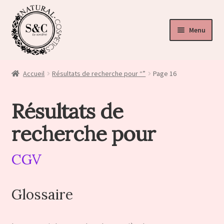
Menu
ir
u
Accueil
Résultats de recherche pour “”
Page 16
nt
ir
Résultats de
u
ir
recherche pour
nt
u
CGV
nt
Glossaire