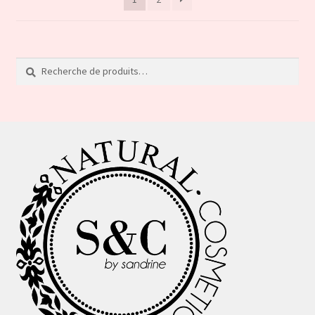
Recherche
Recherche
pour :