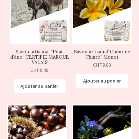
ir
u
ir
nt
u
nt
Savon artisanal “Peau
Savon artisanal”Coeur de
d’âne” CERTIFIE MARQUE
Thiaré” Monoï
VALAIS
CHF
9.80
CHF
9.80
Ajouter au panier
Ajouter au panier