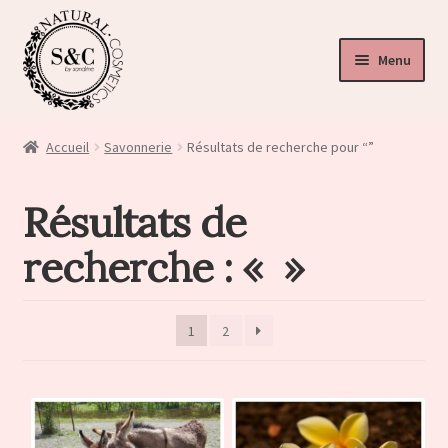
Menu
ir
u
Accueil
Savonnerie
Résultats de recherche pour “”
nt
Résultats de
recherche : « »
1
2