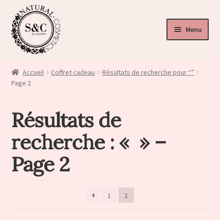
Menu
ir
u
Accueil
Coffret cadeau
Résultats de recherche pour “”
nt
Page 2
ir
Résultats de
u
ir
nt
recherche : « » –
u
nt
Page 2
1
2