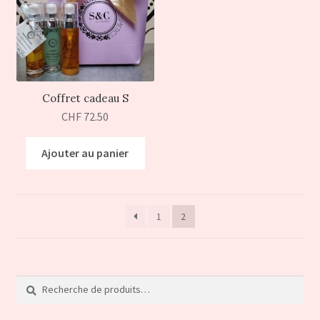
Coffret cadeau S
CHF
72.50
Ajouter au panier
1
2
Recherche
Recherche
pour :