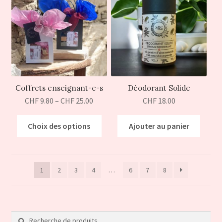
Coffrets enseignant-e-s
Déodorant Solide
CHF
9.80
–
CHF
25.00
CHF
18.00
Choix des options
Ajouter au panier
1
2
3
4
…
6
7
8
Recherche
Recherche