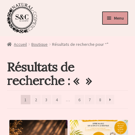
Menu
ir
u
Accueil
Boutique
Résultats de recherche pour “”
nt
ir
Résultats de
u
ir
recherche : « »
nt
u
nt
1
2
3
4
…
6
7
8